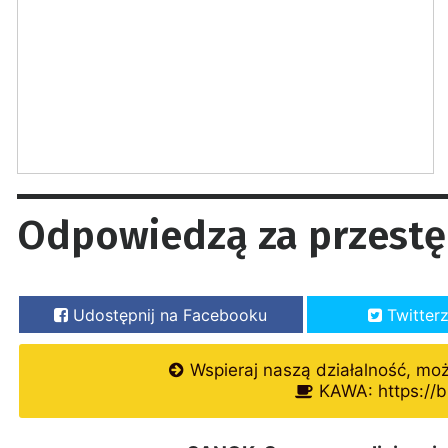
Odpowiedzą za przestę
Udostępnij na Facebooku
Twitter
Wspieraj naszą działalność, mo
KAWA: https://b