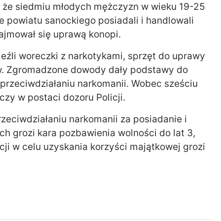
i, że siedmiu młodych mężczyzn w wieku 19-25
ie powiatu sanockiego posiadali i handlowali
ajmował się uprawą konopi.
leźli woreczki z narkotykami, sprzęt do uprawy
ów. Zgromadzone dowody dały podstawy do
przeciwdziałaniu narkomanii. Wobec sześciu
zy w postaci dozoru Policji.
rzeciwdziałaniu narkomanii za posiadanie i
 grozi kara pozbawienia wolności do lat 3,
ji w celu uzyskania korzyści majątkowej grozi