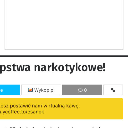
pstwa narkotykowe!
ze
Wykop.pl
0
żesz postawić nam wirtualną kawę.
uycoffee.to/esanok