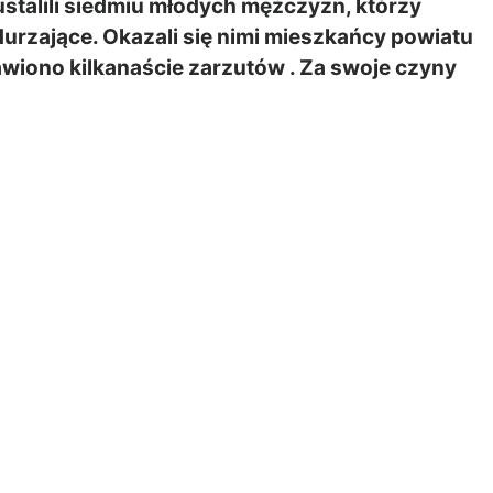
ustalili siedmiu młodych mężczyzn, którzy
odurzające. Okazali się
nimi mieszkańcy powiatu
wiono kilkanaście zarzutów . Za swoje czyny