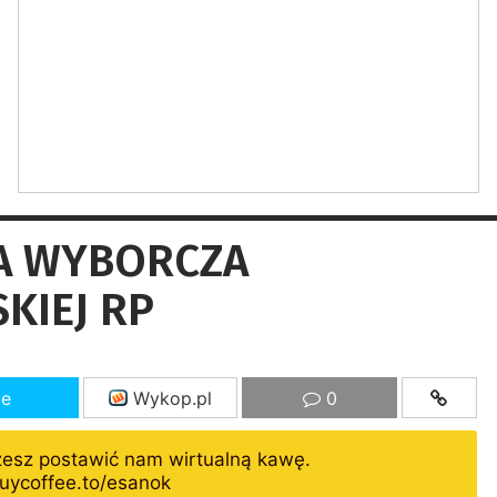
A WYBORCZA
KIEJ RP
ze
Wykop.pl
0
żesz postawić nam wirtualną kawę.
uycoffee.to/esanok