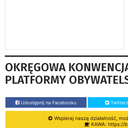
OKRĘGOWA KONWENCJ
PLATFORMY OBYWATELS
Udostępnij na Facebooku
Twitter
Wspieraj naszą działalność, mo
KAWA: https://b