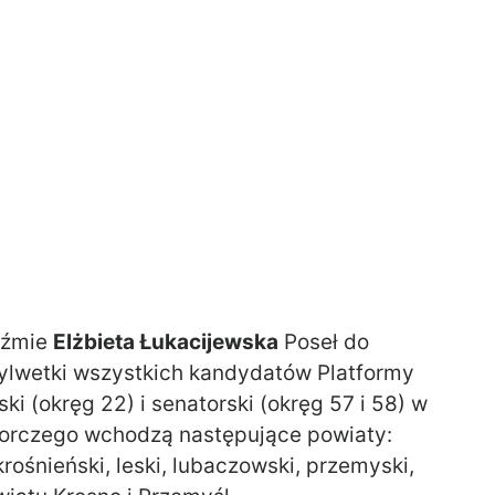
eźmie
Elżbieta Łukacijewska
Poseł do
sylwetki wszystkich kandydatów Platformy
i (okręg 22) i senatorski (okręg 57 i 58) w
orczego wchodzą następujące powiaty:
krośnieński, leski, lubaczowski, przemyski,