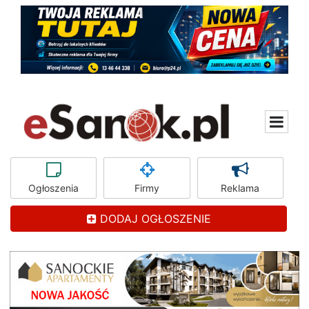
Ogłoszenia
Firmy
Reklama
DODAJ OGŁOSZENIE