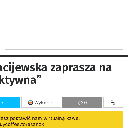
acijewska zaprasza na
Aktywna”
ze
Wykop.pl
0
żesz postawić nam wirtualną kawę.
uycoffee.to/esanok