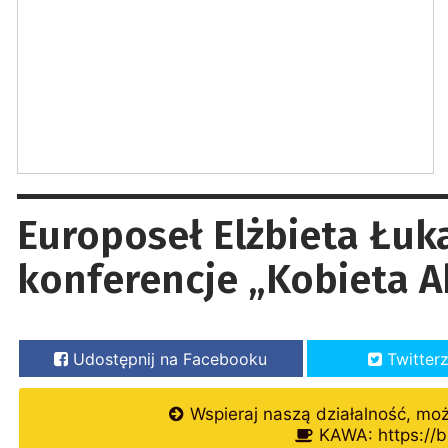
Europoseł Elżbieta Łuk
konferencje „Kobieta 
Udostępnij na Facebooku
Twitter
Wspieraj naszą działalność, mo
KAWA: https://b