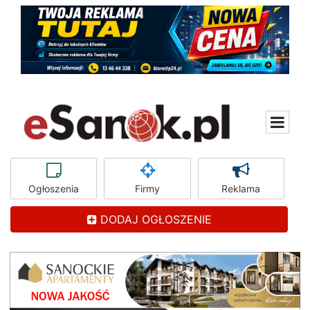
Ogłoszenia
Firmy
Reklama
DODAJ OGŁOSZENIE