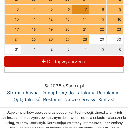
3
4
5
6
7
8
9
10
11
12
13
14
15
16
17
18
19
20
21
22
23
24
25
26
27
28
29
30
31
1
2
3
4
5
6
Dodaj wydarzenie
© 2026 eSanok.pl
Strona główna
Dodaj firmę do katalogu
Regulamin
Oglądalność
Reklama
Nasze serwisy
Kontakt
Używamy plików cookies oraz podobnych technologii. Umożliwiamy ich
umieszczanie naszym zewnętrznym dostawcom m.in. w celach: świadczenia
usług, reklamy, statystyk. Korzystając ze strony internetowej, bez zmiany
ustawień przeglądarki, wyrażasz zgodę na ich zapisywanie w Twoim