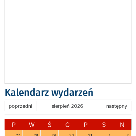
Kalendarz wydarzeń
poprzedni
sierpień 2026
następny
P
W
Ś
C
P
S
N
27
28
29
30
31
1
2