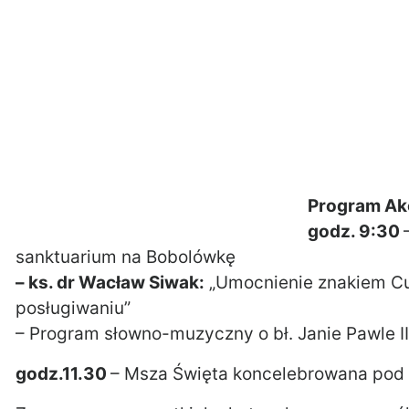
Program Akc
godz. 9:30
sanktuarium na Bobolówkę
– ks. dr Wacław Siwak:
„Umocnienie znakiem C
posługiwaniu”
– Program słowno-muzyczny o bł. Janie Pawle II
godz.11.30
– Msza Święta koncelebrowana po