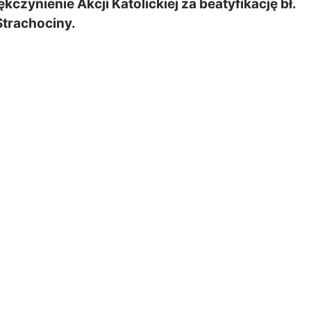
ynienie Akcji Katolickiej za beatyfikację bł.
 Strachociny.