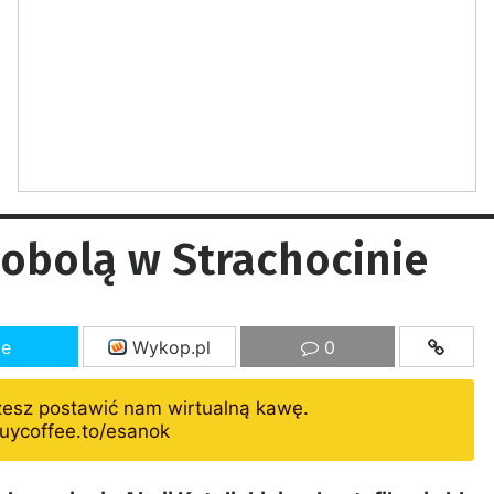
Bobolą w Strachocinie
ze
Wykop.pl
0
żesz postawić nam wirtualną kawę.
uycoffee.to/esanok