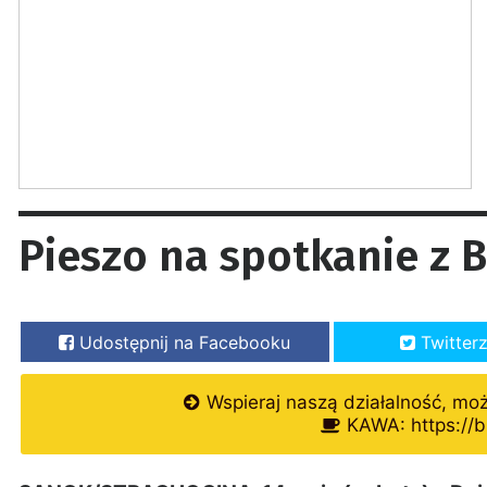
Pieszo na spotkanie z 
Udostępnij na Facebooku
Twitter
Wspieraj naszą działalność, mo
KAWA: https://b