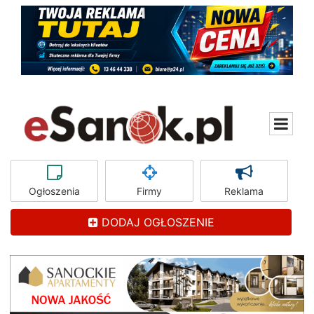
Ogłoszenia
Firmy
Reklama
DODAJ OGŁOSZENIE