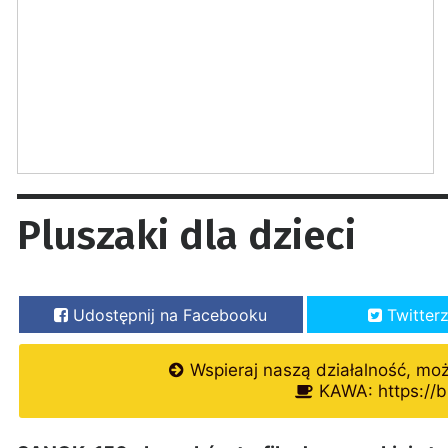
Pluszaki dla dzieci
Udostępnij na Facebooku
Twitter
Wspieraj naszą działalność, mo
KAWA: https://b