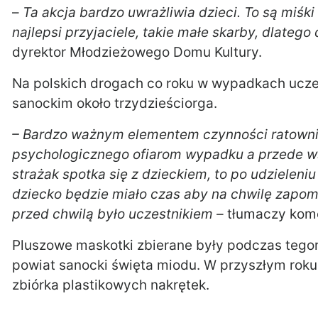
–
Ta akcja bardzo uwrażliwia dzieci. To są miśki 
najlepsi przyjaciele, takie małe skarby, dlatego 
dyrektor Młodzieżowego Domu Kultury.
Na polskich drogach co roku w wypadkach uczes
sanockim około trzydzieściorga.
– Bardzo ważnym elementem czynności ratownic
psychologicznego ofiarom wypadku a przede ws
strażak spotka się z dzieckiem, to po udziele
dziecko będzie miało czas aby na chwilę zapo
przed chwilą było uczestnikiem –
tłumaczy kom
Pluszowe maskotki zbierane były podczas tego
powiat sanocki święta miodu. W przyszłym roku
zbiórka plastikowych nakrętek.