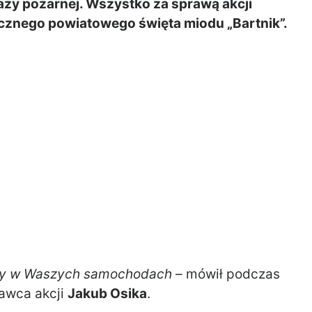
aży pożarnej. Wszystko za sprawą akcji
cznego powiatowego święta miodu „Bartnik”.
ziły w Waszych samochodach –
mówił podczas
awca akcji
Jakub Osika
.