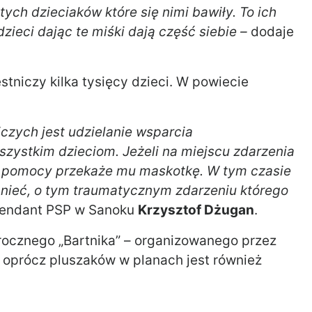
tych dzieciaków które się nimi bawiły. To ich
dzieci dając te miśki dają część siebie –
dodaje
tniczy kilka tysięcy dzieci. W powiecie
zych jest udzielanie wsparcia
zystkim dzieciom. Jeżeli na miejscu zdarzenia
niu pomocy przekaże mu maskotkę. W tym czasie
mnieć, o tym traumatycznym zdarzeniu którego
endant PSP w Sanoku
Krzysztof Dżugan
.
rocznego „Bartnika” – organizowanego przez
 oprócz pluszaków w planach jest również