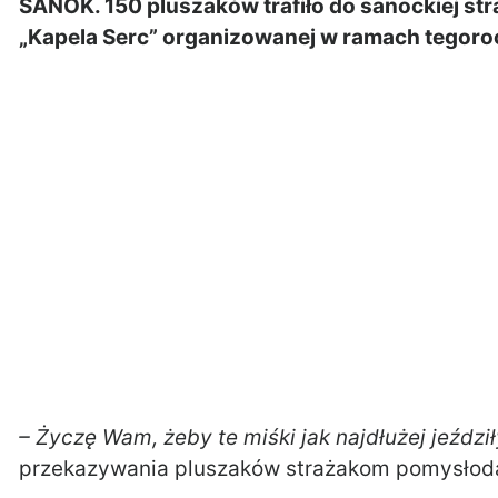
SANOK. 150 pluszaków trafiło do sanockiej str
„Kapela Serc” organizowanej w ramach tegoro
– Życzę Wam, żeby te miśki jak najdłużej jeźd
przekazywania pluszaków strażakom pomysłod