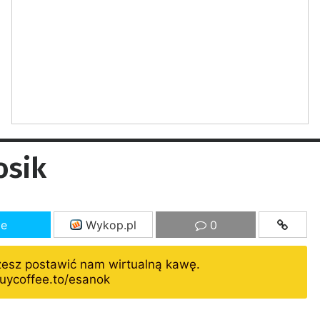
osik
ze
Wykop.pl
0
żesz postawić nam wirtualną kawę.
uycoffee.to/esanok