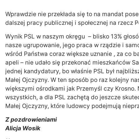
Wprawdzie nie przekłada się to na mandat posel
dalszej pracy publicznej i społecznej na rzecz 
Wynik PSL w naszym okręgu – blisko 13% głosó
nasze ugrupowanie, jego praca w rządzie i sam
wśród Państwa coraz większe uznanie , za co b
apeli – nie udało się przekonać mieszkańców Sano
jednej kandydatury, bo właśnie PSL był najbliż
Małej Ojczyzny. W ten sposób po raz kolejny nas
większymi ośrodkami jak Przemyśl czy Krosno. N
wszystkich, a dla PSL zachętą do jeszcze skute
Małej Ojczyzny, które ludowcy podejmują nieprz
Z pozdrowieniami
Alicja Wosik