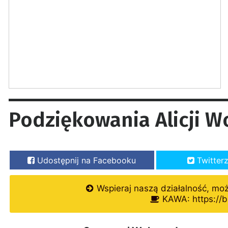
Podziękowania Alicji W
Udostępnij na Facebooku
Twitter
Wspieraj naszą działalność, mo
KAWA: https://b