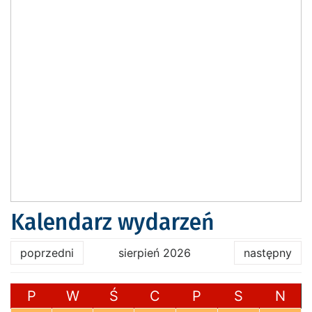
Kalendarz wydarzeń
poprzedni
sierpień 2026
następny
P
W
Ś
C
P
S
N