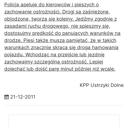
Policja apeluje do kierowców i pieszych o
zachowanie ostrożności. Drogi są zaśnieżone,
oblodzone, tworzą się koleiny. Jedźmy zgodnie z
zasadami ruchu drogowego, nie spieszmy się,
dostosujmy prędkość do panujących warunków na
drodze. Piesi także muszą pamiętać, że w takich
warunkach znacznie skraca się droga hamowania
pojazdu. Wchodząc na przejście lub jezdnię
zachowajmy szczególną ostrożność. Lepiej
dojechać lub dojść parę minut później niż wcale.
KPP Ustrzyki Dolne
21-12-2011