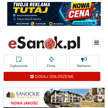
Ogłoszenia
Firmy
Reklama
DODAJ OGŁOSZENIE