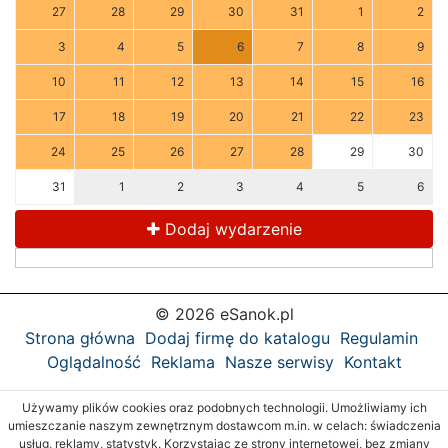
27
28
29
30
31
1
2
3
4
5
6
7
8
9
10
11
12
13
14
15
16
17
18
19
20
21
22
23
24
25
26
27
28
29
30
31
1
2
3
4
5
6
Dodaj wydarzenie
© 2026 eSanok.pl
Strona główna
Dodaj firmę do katalogu
Regulamin
Oglądalność
Reklama
Nasze serwisy
Kontakt
Używamy plików cookies oraz podobnych technologii. Umożliwiamy ich
umieszczanie naszym zewnętrznym dostawcom m.in. w celach: świadczenia
usług, reklamy, statystyk. Korzystając ze strony internetowej, bez zmiany