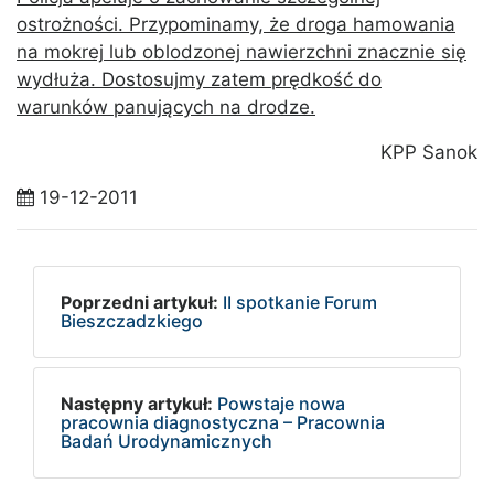
ostrożności. Przypominamy, że droga hamowania
na mokrej lub oblodzonej nawierzchni znacznie się
wydłuża. Dostosujmy zatem prędkość do
warunków panujących na drodze.
KPP Sanok
19-12-2011
Poprzedni artykuł:
II spotkanie Forum
Bieszczadzkiego
Następny artykuł:
Powstaje nowa
pracownia diagnostyczna – Pracownia
Badań Urodynamicznych