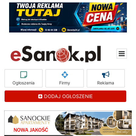
Ogłoszenia
Firmy
Reklama
DODAJ OGŁOSZENIE