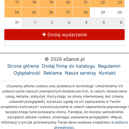
17
18
19
20
21
22
23
24
25
26
27
28
29
30
31
1
2
3
4
5
6
Dodaj wydarzenie
© 2026 eSanok.pl
Strona główna
Dodaj firmę do katalogu
Regulamin
Oglądalność
Reklama
Nasze serwisy
Kontakt
Używamy plików cookies oraz podobnych technologii. Umożliwiamy ich
umieszczanie naszym zewnętrznym dostawcom m.in. w celach: świadczenia
usług, reklamy, statystyk. Korzystając ze strony internetowej, bez zmiany
ustawień przeglądarki, wyrażasz zgodę na ich zapisywanie w Twoim
urządzeniu końcowym i wykorzystywanie w celach zapewnienia poprawnego i
bezpiecznego funkcjonowania strony. Pamiętaj, że możesz samodzielnie
zarządzać plikami cookies, zmieniając ustawienia przeglądarki. Więcej
informacji o tym jak przetwarzamy Twoje dane osobowe znajdziesz w
polityce
prywatności.