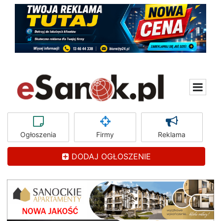
Ogłoszenia
Firmy
Reklama
DODAJ OGŁOSZENIE