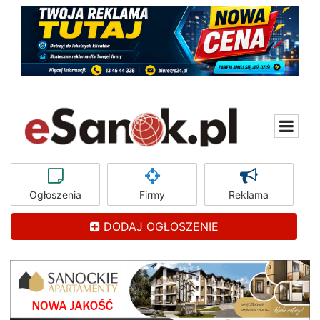
Ogłoszenia
Firmy
Reklama
DODAJ OGŁOSZENIE