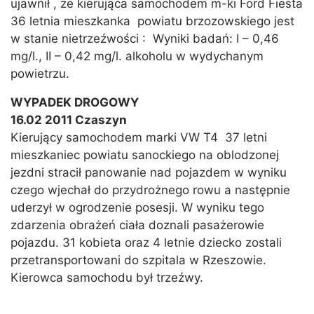
ujawnił , że kierująca samochodem m-ki Ford Fiesta
36 letnia mieszkanka powiatu brzozowskiego jest
w stanie nietrzeźwości : Wyniki badań: I – 0,46
mg/l., II – 0,42 mg/l. alkoholu w wydychanym
powietrzu.
WYPADEK DROGOWY
16.02 2011 Czaszyn
Kierujący samochodem marki VW T4 37 letni
mieszkaniec powiatu sanockiego na oblodzonej
jezdni stracił panowanie nad pojazdem w wyniku
czego wjechał do przydrożnego rowu a następnie
uderzył w ogrodzenie posesji. W wyniku tego
zdarzenia obrażeń ciała doznali pasażerowie
pojazdu. 31 kobieta oraz 4 letnie dziecko zostali
przetransportowani do szpitala w Rzeszowie.
Kierowca samochodu był trzeźwy.