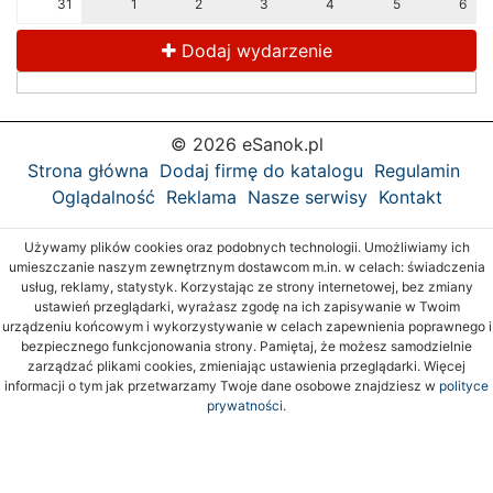
31
1
2
3
4
5
6
Dodaj wydarzenie
© 2026 eSanok.pl
Strona główna
Dodaj firmę do katalogu
Regulamin
Oglądalność
Reklama
Nasze serwisy
Kontakt
Używamy plików cookies oraz podobnych technologii. Umożliwiamy ich
umieszczanie naszym zewnętrznym dostawcom m.in. w celach: świadczenia
usług, reklamy, statystyk. Korzystając ze strony internetowej, bez zmiany
ustawień przeglądarki, wyrażasz zgodę na ich zapisywanie w Twoim
urządzeniu końcowym i wykorzystywanie w celach zapewnienia poprawnego i
bezpiecznego funkcjonowania strony. Pamiętaj, że możesz samodzielnie
zarządzać plikami cookies, zmieniając ustawienia przeglądarki. Więcej
informacji o tym jak przetwarzamy Twoje dane osobowe znajdziesz w
polityce
prywatności.