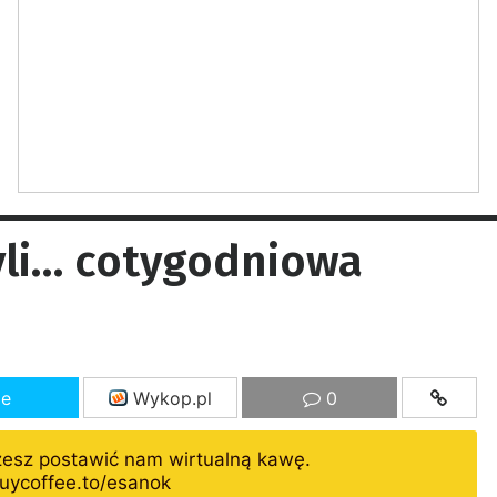
zyli… cotygodniowa
ze
Wykop.pl
0
żesz postawić nam wirtualną kawę.
uycoffee.to/esanok