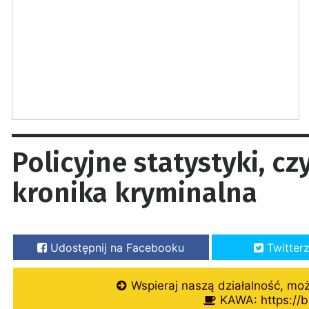
Policyjne statystyki, c
kronika kryminalna
Udostępnij na Facebooku
Twitter
Wspieraj naszą działalność, mo
KAWA: https://b