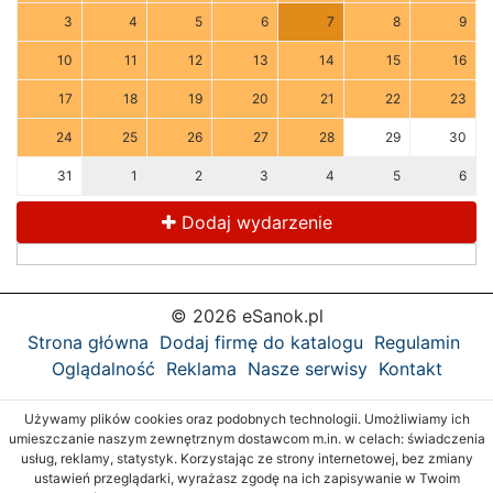
3
4
5
6
7
8
9
10
11
12
13
14
15
16
17
18
19
20
21
22
23
24
25
26
27
28
29
30
31
1
2
3
4
5
6
Dodaj wydarzenie
© 2026 eSanok.pl
Strona główna
Dodaj firmę do katalogu
Regulamin
Oglądalność
Reklama
Nasze serwisy
Kontakt
Używamy plików cookies oraz podobnych technologii. Umożliwiamy ich
umieszczanie naszym zewnętrznym dostawcom m.in. w celach: świadczenia
usług, reklamy, statystyk. Korzystając ze strony internetowej, bez zmiany
ustawień przeglądarki, wyrażasz zgodę na ich zapisywanie w Twoim