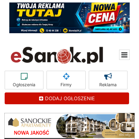
Ogłoszenia
Firmy
Reklama
DODAJ OGŁOSZENIE