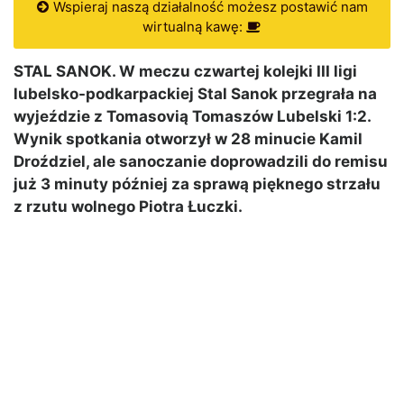
Wspieraj naszą działalność możesz postawić nam
wirtualną kawę:
STAL SANOK. W meczu czwartej kolejki III ligi
lubelsko-podkarpackiej Stal Sanok przegrała na
wyjeździe z Tomasovią Tomaszów Lubelski 1:2.
Wynik spotkania otworzył w 28 minucie Kamil
Droździel, ale sanoczanie doprowadzili do remisu
już 3 minuty później za sprawą pięknego strzału
z rzutu wolnego Piotra Łuczki.