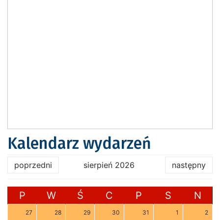
Kalendarz wydarzeń
poprzedni
sierpień 2026
następny
P
W
Ś
C
P
S
N
27
28
29
30
31
1
2