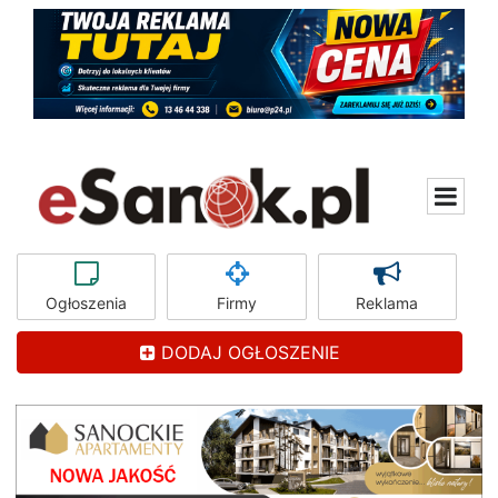
Ogłoszenia
Firmy
Reklama
DODAJ OGŁOSZENIE