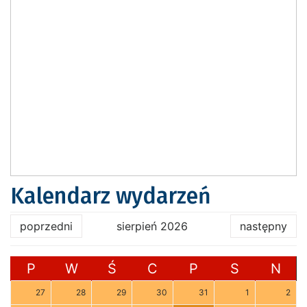
Kalendarz wydarzeń
poprzedni
sierpień 2026
następny
P
W
Ś
C
P
S
N
27
28
29
30
31
1
2