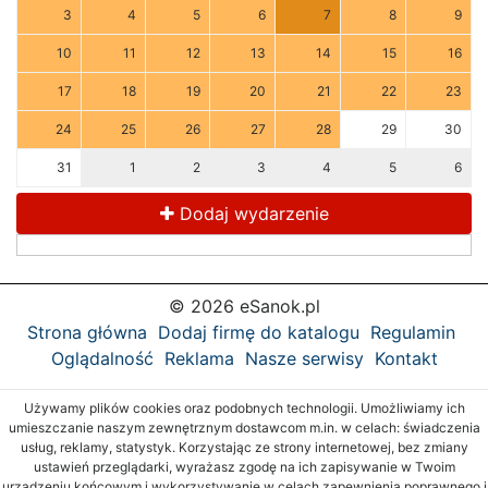
3
4
5
6
7
8
9
10
11
12
13
14
15
16
17
18
19
20
21
22
23
24
25
26
27
28
29
30
31
1
2
3
4
5
6
Dodaj wydarzenie
© 2026 eSanok.pl
Strona główna
Dodaj firmę do katalogu
Regulamin
Oglądalność
Reklama
Nasze serwisy
Kontakt
Używamy plików cookies oraz podobnych technologii. Umożliwiamy ich
umieszczanie naszym zewnętrznym dostawcom m.in. w celach: świadczenia
usług, reklamy, statystyk. Korzystając ze strony internetowej, bez zmiany
ustawień przeglądarki, wyrażasz zgodę na ich zapisywanie w Twoim
urządzeniu końcowym i wykorzystywanie w celach zapewnienia poprawnego i