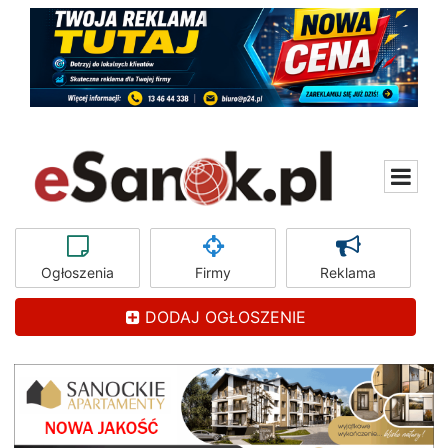
Ogłoszenia
Firmy
Reklama
DODAJ OGŁOSZENIE