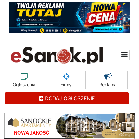
Ogłoszenia
Firmy
Reklama
DODAJ OGŁOSZENIE