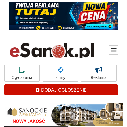
Ogłoszenia
Firmy
Reklama
DODAJ OGŁOSZENIE