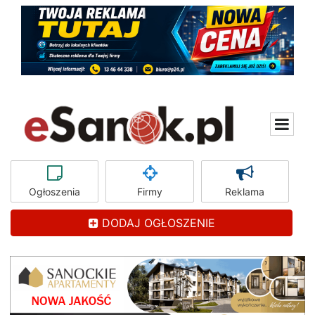
Ogłoszenia
Firmy
Reklama
DODAJ OGŁOSZENIE