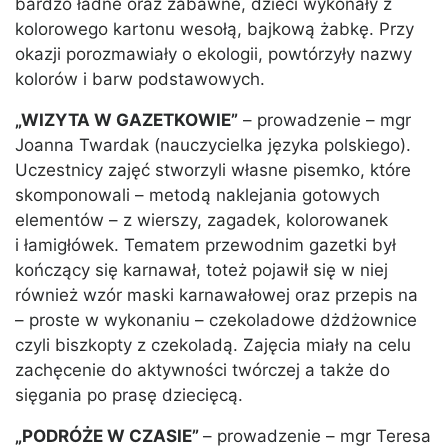
bardzo ładne oraz zabawne, dzieci wykonały z
kolorowego kartonu wesołą, bajkową żabkę. Przy
okazji porozmawiały o ekologii, powtórzyły nazwy
kolorów i barw podstawowych.
„WIZYTA W GAZETKOWIE”
– prowadzenie – mgr
Joanna Twardak (nauczycielka języka polskiego).
Uczestnicy zajęć stworzyli własne pisemko, które
skomponowali – metodą naklejania gotowych
elementów – z wierszy, zagadek, kolorowanek
i łamigłówek. Tematem przewodnim gazetki był
kończący się karnawał, toteż pojawił się w niej
również wzór maski karnawałowej oraz przepis na
– proste w wykonaniu – czekoladowe dżdżownice
czyli biszkopty z czekoladą. Zajęcia miały na celu
zachęcenie do aktywności twórczej a także do
sięgania po prasę dziecięcą.
„PODRÓŻE W CZASIE”
– prowadzenie – mgr Teresa