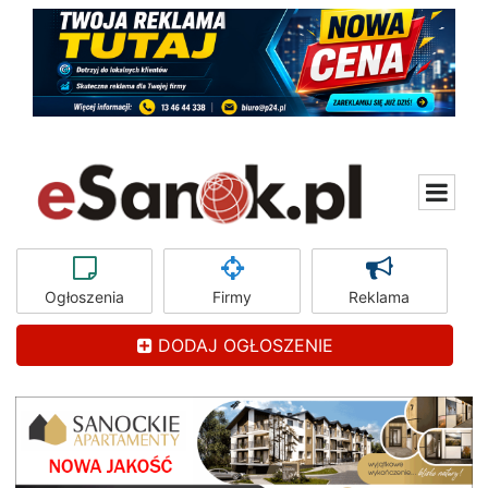
Ogłoszenia
Firmy
Reklama
DODAJ OGŁOSZENIE