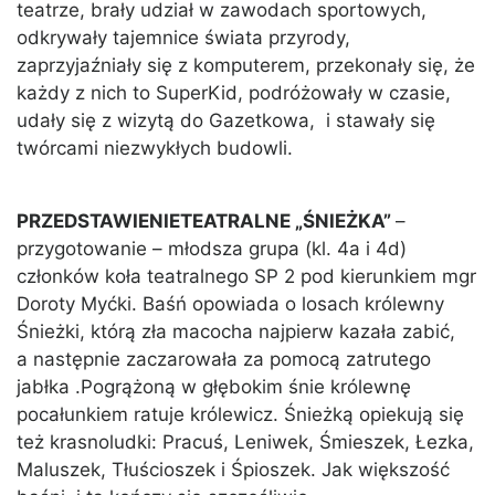
teatrze, brały udział w zawodach sportowych,
odkrywały tajemnice świata przyrody,
zaprzyjaźniały się z komputerem, przekonały się, że
każdy z nich to SuperKid, podróżowały w czasie,
udały się z wizytą do Gazetkowa, i stawały się
twórcami niezwykłych budowli.
PRZEDSTAWIENIETEATRALNE „ŚNIEŻKA”
–
przygotowanie – młodsza grupa (kl. 4a i 4d)
członków koła teatralnego SP 2 pod kierunkiem mgr
Doroty Myćki. Baśń opowiada o losach królewny
Śnieżki, którą zła macocha najpierw kazała zabić,
a następnie zaczarowała za pomocą zatrutego
jabłka .Pogrążoną w głębokim śnie królewnę
pocałunkiem ratuje królewicz. Śnieżką opiekują się
też krasnoludki: Pracuś, Leniwek, Śmieszek, Łezka,
Maluszek, Tłuścioszek i Śpioszek. Jak większość