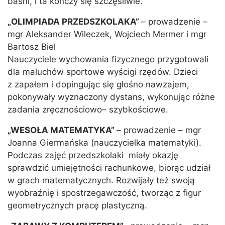
baśni, i ta kończy się szczęśliwie.
„OLIMPIADA PRZEDSZKOLAKA”
– prowadzenie –
mgr Aleksander Wileczek, Wojciech Mermer i mgr
Bartosz Biel
Nauczyciele wychowania fizycznego przygotowali
dla maluchów sportowe wyścigi rzędów. Dzieci
z zapałem i dopingując się głośno nawzajem,
pokonywały wyznaczony dystans, wykonując różne
zadania zręcznościowo– szybkościowe.
„WESOŁA MATEMATYKA”
– prowadzenie – mgr
Joanna Giermańska (nauczycielka matematyki).
Podczas zajęć przedszkolaki miały okazję
sprawdzić umiejętności rachunkowe, biorąc udział
w grach matematycznych. Rozwijały też swoją
wyobraźnię i spostrzegawczość, tworząc z figur
geometrycznych pracę plastyczną.