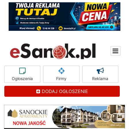
Ogłoszenia
Firmy
Reklama
DODAJ OGŁOSZENIE