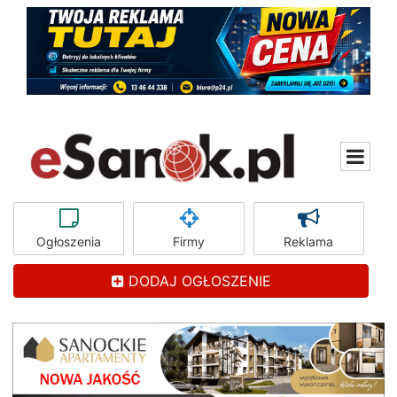
Ogłoszenia
Firmy
Reklama
DODAJ OGŁOSZENIE