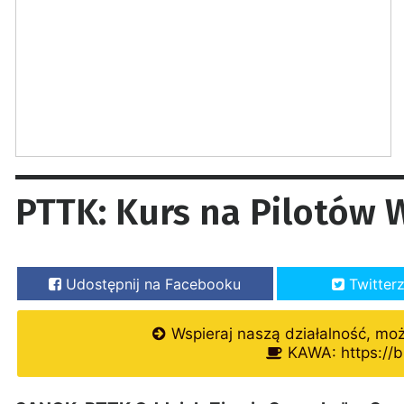
PTTK: Kurs na Pilotów 
Udostępnij na Facebooku
Twitter
Wspieraj naszą działalność, mo
KAWA: https://b