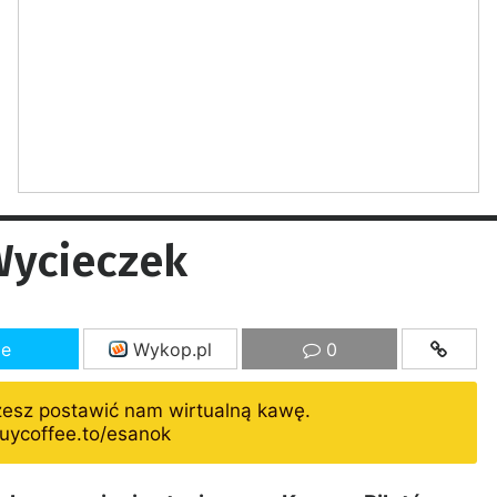
Wycieczek
ze
Wykop.pl
0
żesz postawić nam wirtualną kawę.
uycoffee.to/esanok