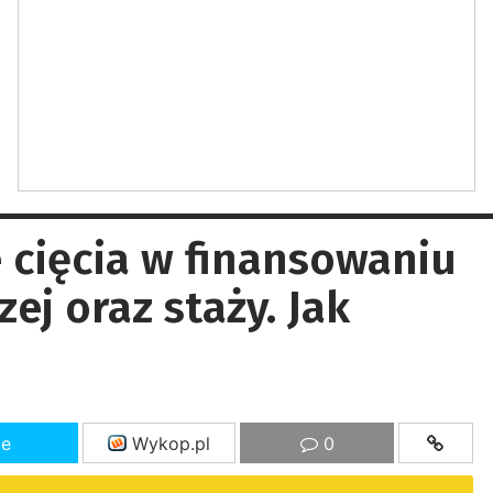
 cięcia w finansowaniu
ej oraz staży. Jak
ze
Wykop.pl
0