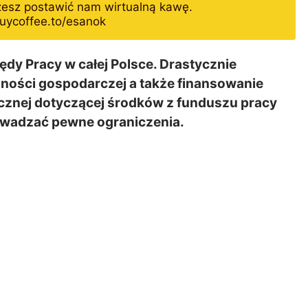
żesz postawić nam wirtualną kawę.
uycoffee.to/esanok
dy Pracy w całej Polsce. Drastycznie
lności gospodarczej a także finansowanie
ołecznej dotyczącej środków z funduszu pracy
owadzać pewne ograniczenia.