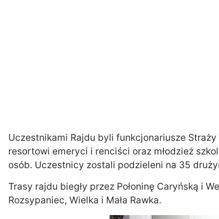
Uczestnikami Rajdu byli funkcjonariusze Straży G
resortowi emeryci i renciści oraz młodzież szko
osób. Uczestnicy zostali podzieleni na 35 druży
Trasy rajdu biegły przez Połoninę Caryńską i Wet
Rozsypaniec, Wielka i Mała Rawka.