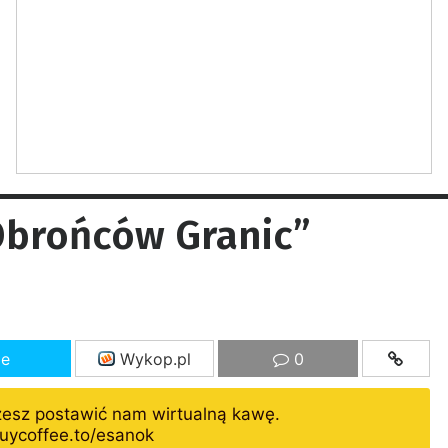
Obrońców Granic”
ze
Wykop.pl
0
żesz postawić nam wirtualną kawę.
uycoffee.to/esanok