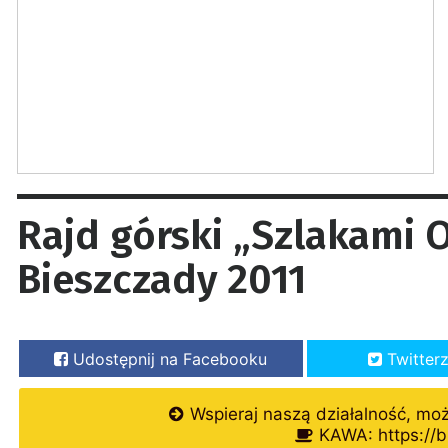
Rajd górski „Szlakami 
Bieszczady 2011
Udostępnij na Facebooku
Twitter
Wspieraj naszą działalność, mo
KAWA: https://b