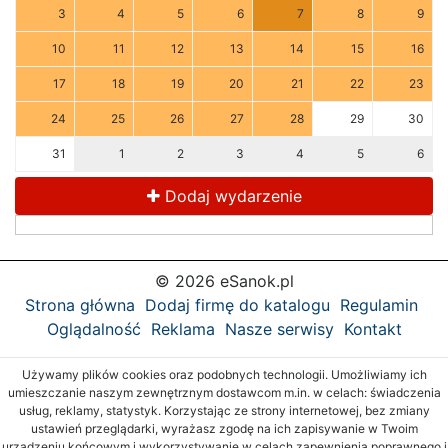
3
4
5
6
7
8
9
10
11
12
13
14
15
16
17
18
19
20
21
22
23
24
25
26
27
28
29
30
31
1
2
3
4
5
6
Dodaj wydarzenie
© 2026 eSanok.pl
Strona główna
Dodaj firmę do katalogu
Regulamin
Oglądalność
Reklama
Nasze serwisy
Kontakt
Używamy plików cookies oraz podobnych technologii. Umożliwiamy ich
umieszczanie naszym zewnętrznym dostawcom m.in. w celach: świadczenia
usług, reklamy, statystyk. Korzystając ze strony internetowej, bez zmiany
ustawień przeglądarki, wyrażasz zgodę na ich zapisywanie w Twoim
urządzeniu końcowym i wykorzystywanie w celach zapewnienia poprawnego i