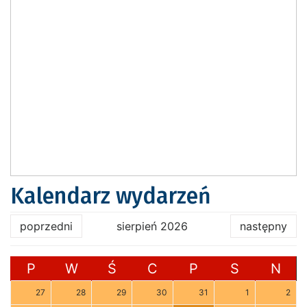
Kalendarz wydarzeń
poprzedni
sierpień 2026
następny
P
W
Ś
C
P
S
N
27
28
29
30
31
1
2