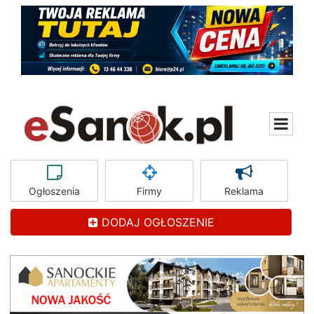
Ogłoszenia
Firmy
Reklama
DODAJ OGŁOSZENIE