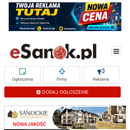
Ogłoszenia
Firmy
Reklama
DODAJ OGŁOSZENIE