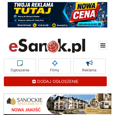
Ogłoszenia
Firmy
Reklama
DODAJ OGŁOSZENIE