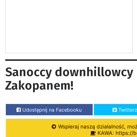
Sanoccy downhillowcy 
Zakopanem!
Udostępnij na Facebooku
Twitter
Wspieraj naszą działalność, mo
KAWA: https://b