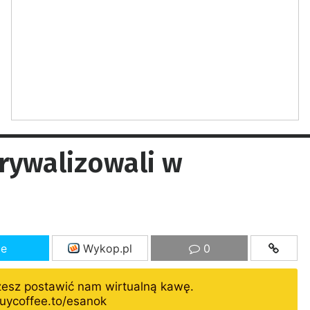
rywalizowali w
ze
Wykop.pl
0
żesz postawić nam wirtualną kawę.
uycoffee.to/esanok