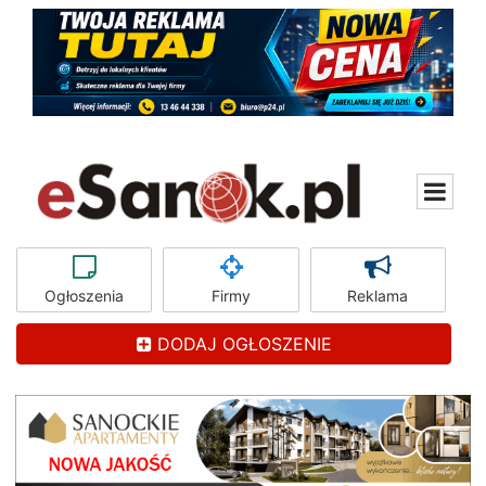
Ogłoszenia
Firmy
Reklama
DODAJ OGŁOSZENIE