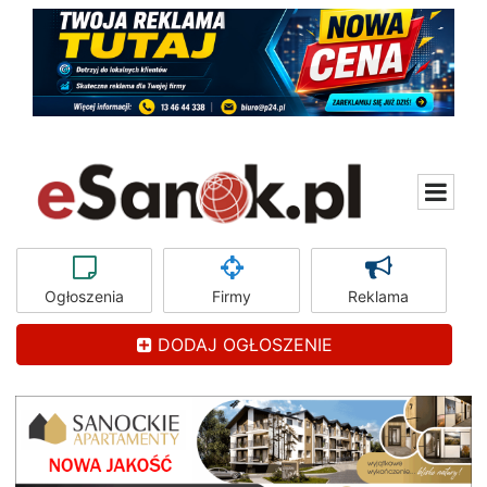
Ogłoszenia
Firmy
Reklama
DODAJ OGŁOSZENIE