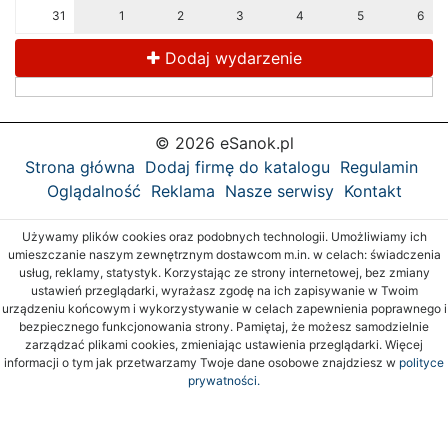
31
1
2
3
4
5
6
Dodaj wydarzenie
© 2026 eSanok.pl
Strona główna
Dodaj firmę do katalogu
Regulamin
Oglądalność
Reklama
Nasze serwisy
Kontakt
Używamy plików cookies oraz podobnych technologii. Umożliwiamy ich
umieszczanie naszym zewnętrznym dostawcom m.in. w celach: świadczenia
usług, reklamy, statystyk. Korzystając ze strony internetowej, bez zmiany
ustawień przeglądarki, wyrażasz zgodę na ich zapisywanie w Twoim
urządzeniu końcowym i wykorzystywanie w celach zapewnienia poprawnego i
bezpiecznego funkcjonowania strony. Pamiętaj, że możesz samodzielnie
zarządzać plikami cookies, zmieniając ustawienia przeglądarki. Więcej
informacji o tym jak przetwarzamy Twoje dane osobowe znajdziesz w
polityce
prywatności.