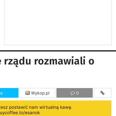
 rządu rozmawiali o
ze
Wykop.pl
0
żesz postawić nam wirtualną kawę.
uycoffee.to/esanok