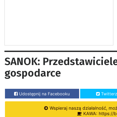
SANOK: Przedstawiciele
gospodarce
Udostępnij na Facebooku
Twitter
Wspieraj naszą działalność, mo
KAWA: https://b