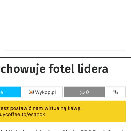
chowuje fotel lidera
ze
Wykop.pl
0
żesz postawić nam wirtualną kawę.
uycoffee.to/esanok