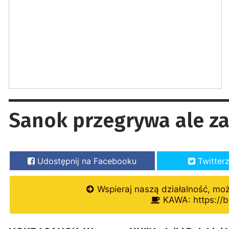
Sanok przegrywa ale za
Udostępnij na Facebooku
Twitter
Wspieraj naszą działalność, mo
KAWA: https://b