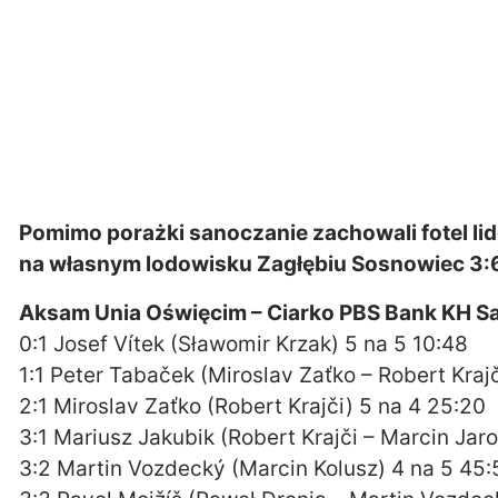
Pomimo porażki sanoczanie zachowali fotel li
na własnym lodowisku Zagłębiu Sosnowiec 3:
Aksam Unia Oświęcim – Ciarko PBS Bank KH Sa
0:1 Josef Vítek (Sławomir Krzak) 5 na 5 10:48
1:1 Peter Tabaček (Miroslav Zaťko – Robert Krajč
2:1 Miroslav Zaťko (Robert Krajči) 5 na 4 25:20
3:1 Mariusz Jakubik (Robert Krajči – Marcin Jaro
3:2 Martin Vozdecký (Marcin Kolusz) 4 na 5 45: