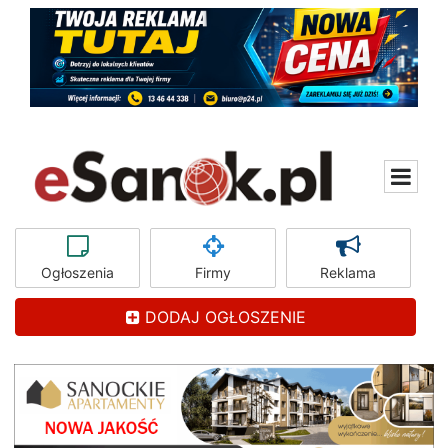
Ogłoszenia
Firmy
Reklama
DODAJ OGŁOSZENIE