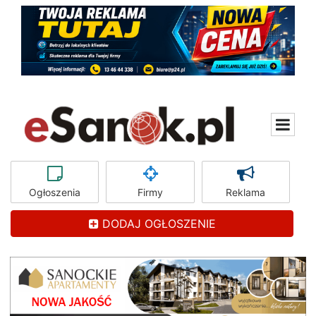
Ogłoszenia
Firmy
Reklama
DODAJ OGŁOSZENIE