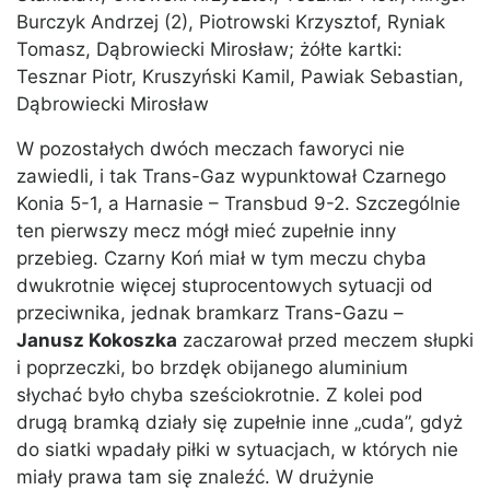
Burczyk Andrzej (2), Piotrowski Krzysztof, Ryniak
Tomasz, Dąbrowiecki Mirosław; żółte kartki:
Tesznar Piotr, Kruszyński Kamil, Pawiak Sebastian,
Dąbrowiecki Mirosław
W pozostałych dwóch meczach faworyci nie
zawiedli, i tak Trans-Gaz wypunktował Czarnego
Konia 5-1, a Harnasie – Transbud 9-2. Szczególnie
ten pierwszy mecz mógł mieć zupełnie inny
przebieg. Czarny Koń miał w tym meczu chyba
dwukrotnie więcej stuprocentowych sytuacji od
przeciwnika, jednak bramkarz Trans-Gazu –
Janusz Kokoszka
zaczarował przed meczem słupki
i poprzeczki, bo brzdęk obijanego aluminium
słychać było chyba sześciokrotnie. Z kolei pod
drugą bramką działy się zupełnie inne „cuda”, gdyż
do siatki wpadały piłki w sytuacjach, w których nie
miały prawa tam się znaleźć. W drużynie