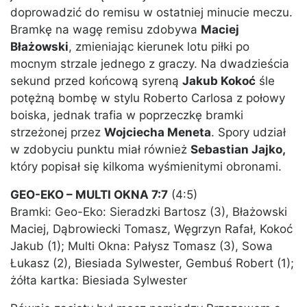
doprowadzić do remisu w ostatniej minucie meczu.
Bramkę na wagę remisu zdobywa
Maciej
Błażowski
, zmieniając kierunek lotu piłki po
mocnym strzale jednego z graczy. Na dwadzieścia
sekund przed końcową syreną
Jakub Kokoć
śle
potężną bombę w stylu Roberto Carlosa z połowy
boiska, jednak trafia w poprzeczkę bramki
strzeżonej przez
Wojciecha Meneta
. Spory udział
w zdobyciu punktu miał również
Sebastian Jajko,
który popisał się kilkoma wyśmienitymi obronami.
GEO-EKO – MULTI OKNA 7:7
(4:5)
Bramki: Geo-Eko: Sieradzki Bartosz (3), Błażowski
Maciej, Dąbrowiecki Tomasz, Węgrzyn Rafał, Kokoć
Jakub (1); Multi Okna: Pałysz Tomasz (3), Sowa
Łukasz (2), Biesiada Sylwester, Gembuś Robert (1);
żółta kartka: Biesiada Sylwester