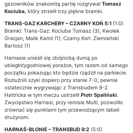
gazowników znakomitą partię rozgrywał
Tomasz
Kociuba,
który strzelił trzy piękne bramki.
TRANS-GAZ KARCHERY – CZARNY KOŃ 5:1
(1:0)
Bramki: Trans-Gaz: Kociuba Tomasz (3), Kwolek
Gracjan, Malik Kamil (1); Czarny Koń: Ziemiański
Bartosz (1)
Harnasie unieśli się zbójnicką dumą po
ubiegłotygodniowej porażce, tym razem od samego
początku pokazując kto będzie rządził na parkiecie.
Rozluźnili szyki dopiero przy stanie 7-0, pewnie
ostatecznie wygrywając z Transbudem 9-2.
Hattricka w tym meczu ustrzelił
Piotr Spaliński
.
Zwycięstwo Harnasi, przy remisie Multi, pozwoliło
zrównać się punktami tym przewodzącym tabeli
drużynom.
HARNAŚ-BŁONIE – TRANSBUD 9:2
(5:0)