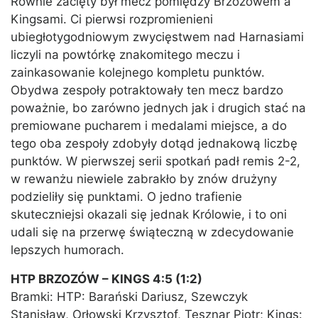
Równie zacięty był mecz pomiędzy Brzozowem a
Kingsami. Ci pierwsi rozpromienieni
ubiegłotygodniowym zwycięstwem nad Harnasiami
liczyli na powtórkę znakomitego meczu i
zainkasowanie kolejnego kompletu punktów.
Obydwa zespoły potraktowały ten mecz bardzo
poważnie, bo zarówno jednych jak i drugich stać na
premiowane pucharem i medalami miejsce, a do
tego oba zespoły zdobyły dotąd jednakową liczbę
punktów. W pierwszej serii spotkań padł remis 2-2,
w rewanżu niewiele zabrakło by znów drużyny
podzieliły się punktami. O jedno trafienie
skuteczniejsi okazali się jednak Królowie, i to oni
udali się na przerwę świąteczną w zdecydowanie
lepszych humorach.
HTP BRZOZÓW – KINGS 4:5 (1:2)
Bramki: HTP: Barański Dariusz, Szewczyk
Stanisław, Orłowski Krzysztof, Tesznar Piotr; Kings: