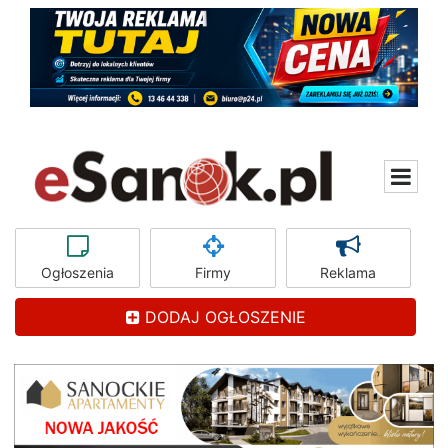
Ogłoszenia
Firmy
Reklama
DODAJ OGŁOSZENIE