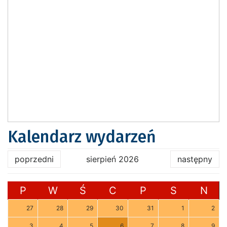
Kalendarz wydarzeń
poprzedni
sierpień 2026
następny
P
W
Ś
C
P
S
N
27
28
29
30
31
1
2
3
4
5
6
7
8
9