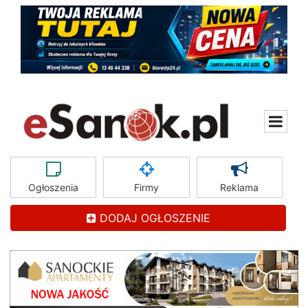
Ogłoszenia
Firmy
Reklama
DODAJ OGŁOSZENIE