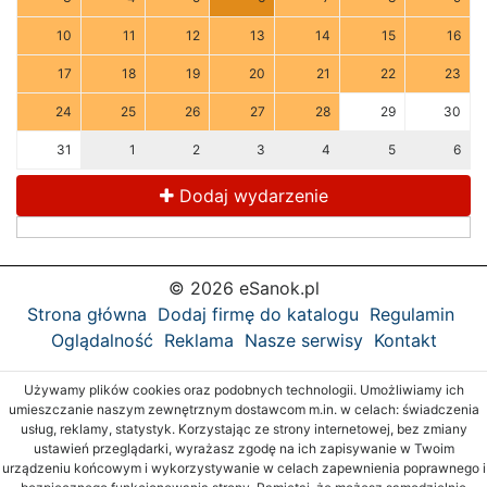
10
11
12
13
14
15
16
17
18
19
20
21
22
23
24
25
26
27
28
29
30
31
1
2
3
4
5
6
Dodaj wydarzenie
© 2026 eSanok.pl
Strona główna
Dodaj firmę do katalogu
Regulamin
Oglądalność
Reklama
Nasze serwisy
Kontakt
Używamy plików cookies oraz podobnych technologii. Umożliwiamy ich
umieszczanie naszym zewnętrznym dostawcom m.in. w celach: świadczenia
usług, reklamy, statystyk. Korzystając ze strony internetowej, bez zmiany
ustawień przeglądarki, wyrażasz zgodę na ich zapisywanie w Twoim
urządzeniu końcowym i wykorzystywanie w celach zapewnienia poprawnego i