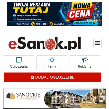
Ogłoszenia
Firmy
Reklama
DODAJ OGŁOSZENIE