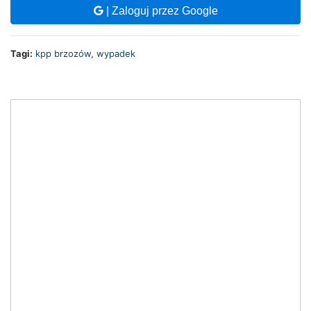
| Zaloguj przez Google
Tagi:
kpp brzozów
,
wypadek