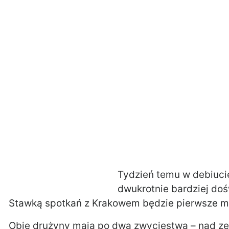
Tydzień temu w debiucie
dwukrotnie bardziej do
Stawką spotkań z Krakowem będzie pierwsze mie
Obie drużyny maja po dwa zwycięstwa – nad zes