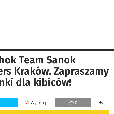
ihok Team Sanok
lers Kraków. Zapraszamy
ki dla kibiców!
ze
Wykop.pl
0