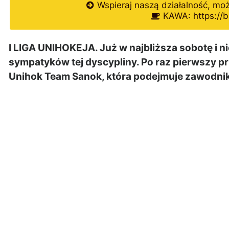
Wspieraj naszą działalność, mo
KAWA: https://b
I LIGA UNIHOKEJA. Już w najbliższa sobotę i n
sympatyków tej dyscypliny. Po raz pierwszy p
Unihok Team Sanok, która podejmuje zawodnikó