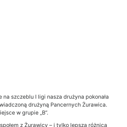
 na szczeblu I ligi nasza drużyna pokonała
świadczoną drużyną Pancernych Żurawica.
jsce w grupie „B”.
połem z Żurawicy – i tylko lepszą różnica