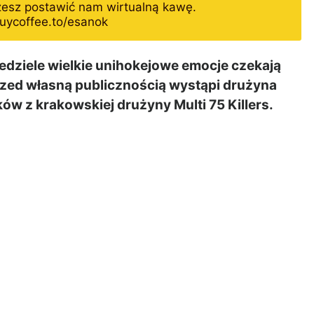
żesz postawić nam wirtualną kawę.
uycoffee.to/esanok
iedziele wielkie unihokejowe emocje czekają
rzed własną publicznością wystąpi drużyna
w z krakowskiej drużyny Multi 75 Killers.