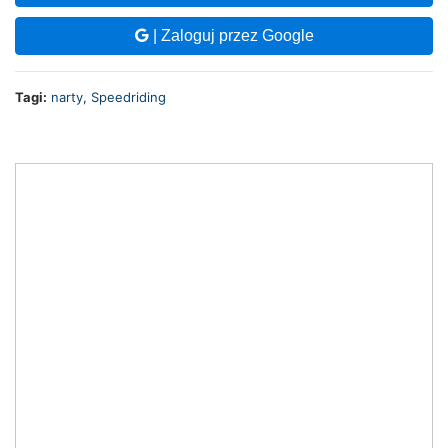
| Zaloguj przez Google
Tagi:
narty
,
Speedriding