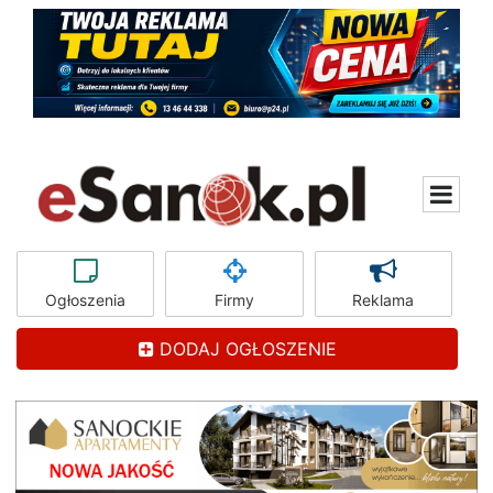
Ogłoszenia
Firmy
Reklama
DODAJ OGŁOSZENIE