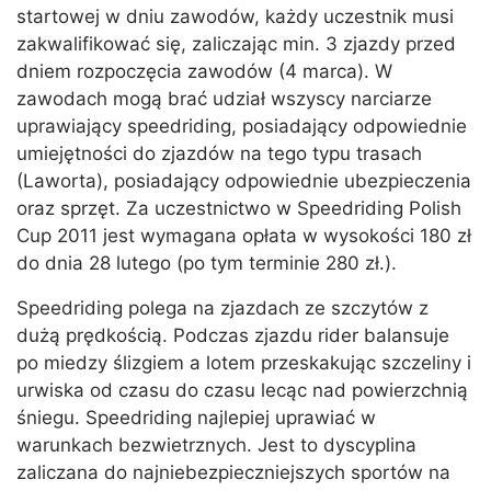
startowej w dniu zawodów, każdy uczestnik musi
zakwalifikować się, zaliczając min. 3 zjazdy przed
dniem rozpoczęcia zawodów (4 marca). W
zawodach mogą brać udział wszyscy narciarze
uprawiający speedriding, posiadający odpowiednie
umiejętności do zjazdów na tego typu trasach
(Laworta), posiadający odpowiednie ubezpieczenia
oraz sprzęt. Za uczestnictwo w Speedriding Polish
Cup 2011 jest wymagana opłata w wysokości 180 zł
do dnia 28 lutego (po tym terminie 280 zł.).
Speedriding polega na zjazdach ze szczytów z
dużą prędkością. Podczas zjazdu rider balansuje
po miedzy ślizgiem a lotem przeskakując szczeliny i
urwiska od czasu do czasu lecąc nad powierzchnią
śniegu. Speedriding najlepiej uprawiać w
warunkach bezwietrznych. Jest to dyscyplina
zaliczana do najniebezpieczniejszych sportów na