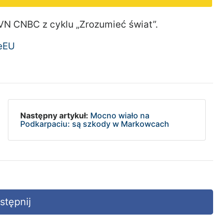
N CNBC z cyklu „Zrozumieć świat”.
eEU
Następny artykuł:
Mocno wiało na
Podkarpaciu: są szkody w Markowcach
tępnij