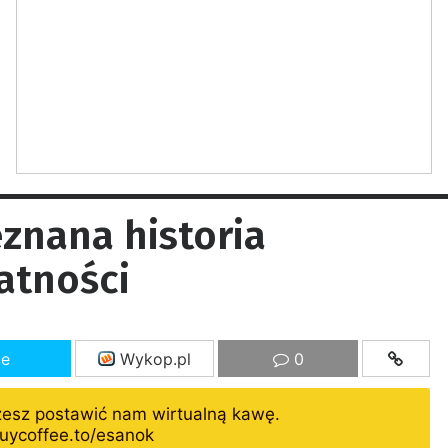
znana historia
atności
ze
Wykop.pl
0
żesz postawić nam wirtualną kawę.
uycoffee.to/esanok