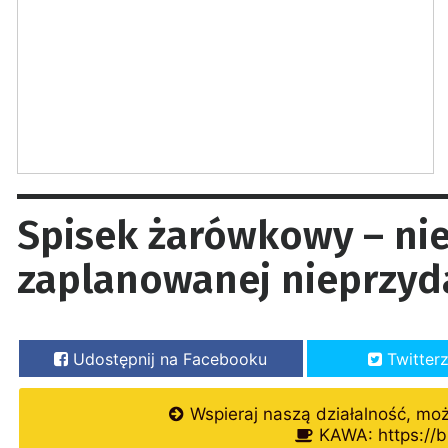
Spisek żarówkowy – nie
zaplanowanej nieprzyd
Udostępnij na Facebooku
Twitter
Wspieraj naszą działalność, mo
KAWA: https://b