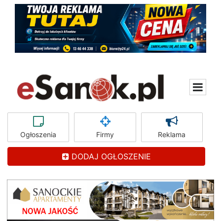
Ogłoszenia
Firmy
Reklama
DODAJ OGŁOSZENIE