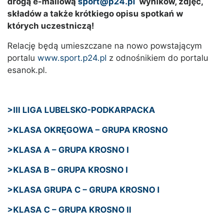
drogą e-mailową
sport@p24.pl
wyników, zdjęć,
składów a także krótkiego opisu spotkań w
których uczestniczą!
Relację będą umieszczane na nowo powstającym
portalu
www.sport.p24.pl
z odnośnikiem do portalu
esanok.pl.
>III LIGA LUBELSKO-PODKARPACKA
>KLASA OKRĘGOWA – GRUPA KROSNO
>KLASA A – GRUPA KROSNO I
>KLASA B – GRUPA KROSNO I
>KLASA GRUPA C – GRUPA KROSNO I
>KLASA C – GRUPA KROSNO II