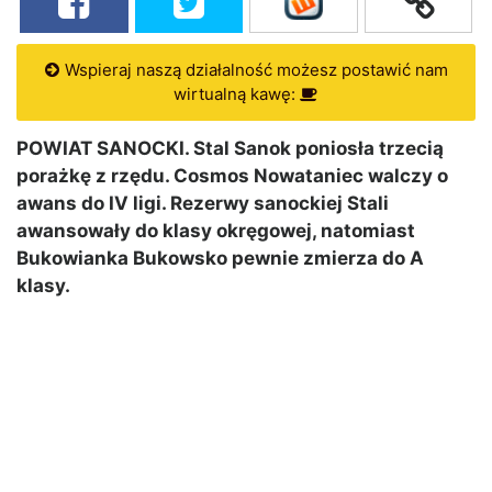
Wspieraj naszą działalność możesz postawić nam
wirtualną kawę:
POWIAT SANOCKI. Stal Sanok poniosła trzecią
porażkę z rzędu. Cosmos Nowataniec walczy o
awans do IV ligi. Rezerwy sanockiej Stali
awansowały do klasy okręgowej, natomiast
Bukowianka Bukowsko pewnie zmierza do A
klasy.