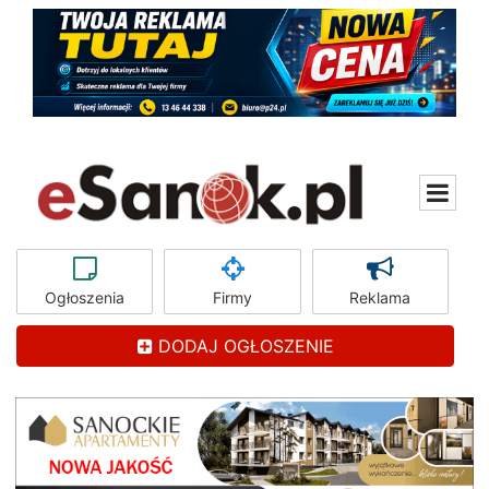
Ogłoszenia
Firmy
Reklama
DODAJ OGŁOSZENIE