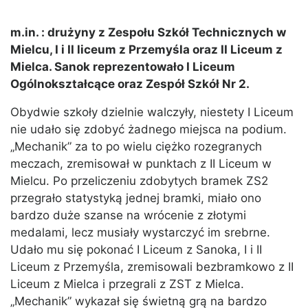
m.in. : drużyny z Zespołu Szkół Technicznych w
Mielcu, I i II liceum z Przemyśla oraz II Liceum z
Mielca. Sanok reprezentowało I Liceum
Ogólnokształcące oraz Zespół Szkół Nr 2.
Obydwie szkoły dzielnie walczyły, niestety I Liceum
nie udało się zdobyć żadnego miejsca na podium.
„Mechanik” za to po wielu ciężko rozegranych
meczach, zremisował w punktach z II Liceum w
Mielcu. Po przeliczeniu zdobytych bramek ZS2
przegrało statystyką jednej bramki, miało ono
bardzo duże szanse na wrócenie z złotymi
medalami, lecz musiały wystarczyć im srebrne.
Udało mu się pokonać I Liceum z Sanoka, I i II
Liceum z Przemyśla, zremisowali bezbramkowo z II
Liceum z Mielca i przegrali z ZST z Mielca.
„Mechanik” wykazał się świetną grą na bardzo