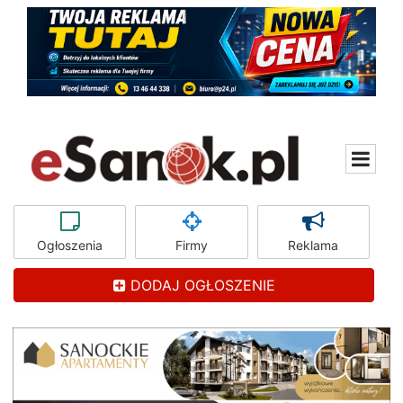
Ogłoszenia
Firmy
Reklama
DODAJ OGŁOSZENIE