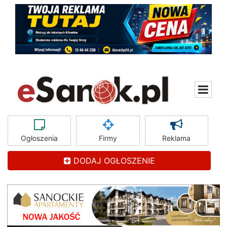
Ogłoszenia
Firmy
Reklama
DODAJ OGŁOSZENIE