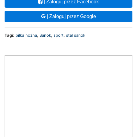
| Zaloguj przez Facebook
| Zaloguj przez Google
Tagi:
piłka nożna
,
Sanok
,
sport
,
stal sanok