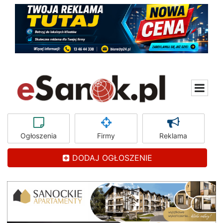
Ogłoszenia
Firmy
Reklama
DODAJ OGŁOSZENIE