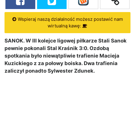
Wspieraj naszą działalność możesz postawić nam
wirtualną kawę:
SANOK. W III kolejce ligowej piłkarze Stali Sanok
pewnie pokonali Stal Kraśnik 3:0. Ozdobą
spotkania było niewątpliwie trafienie Macieja
Kuzickiego z za połowy boiska. Dwa trafienia
zaliczył ponadto Sylwester Zdunek.