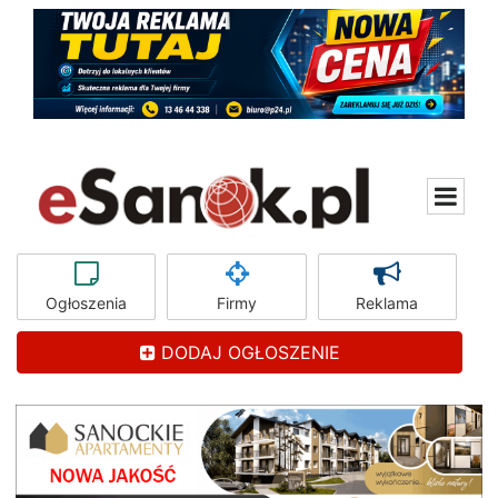
Ogłoszenia
Firmy
Reklama
DODAJ OGŁOSZENIE