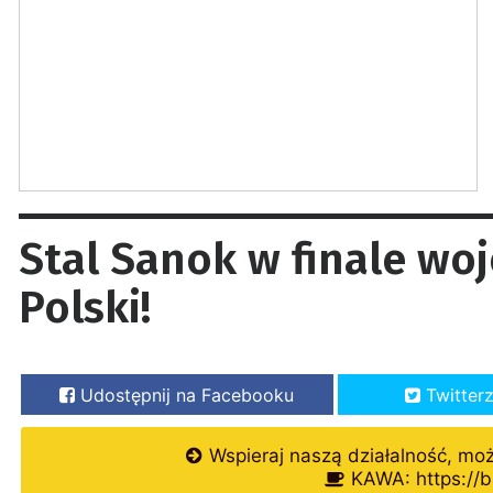
Stal Sanok w finale w
Polski!
Udostępnij na Facebooku
Twitter
Wspieraj naszą działalność, mo
KAWA: https://b