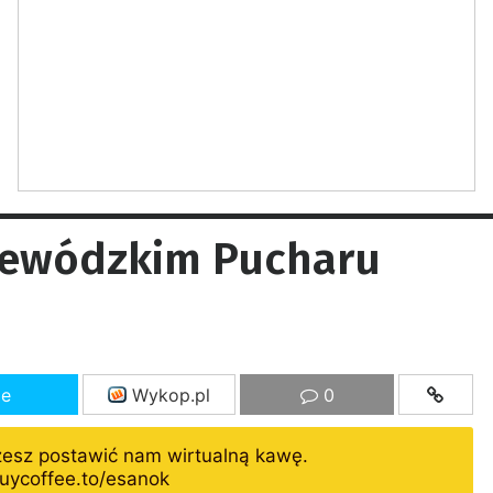
ojewódzkim Pucharu
ze
Wykop.pl
0
żesz postawić nam wirtualną kawę.
uycoffee.to/esanok