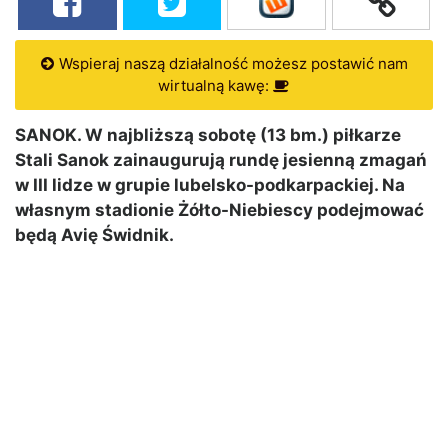
Wspieraj naszą działalność możesz postawić nam
wirtualną kawę:
SANOK. W najbliższą sobotę (13 bm.) piłkarze
Stali Sanok zainaugurują rundę jesienną zmagań
w III lidze w grupie lubelsko-podkarpackiej. Na
własnym stadionie Żółto-Niebiescy podejmować
będą Avię Świdnik.