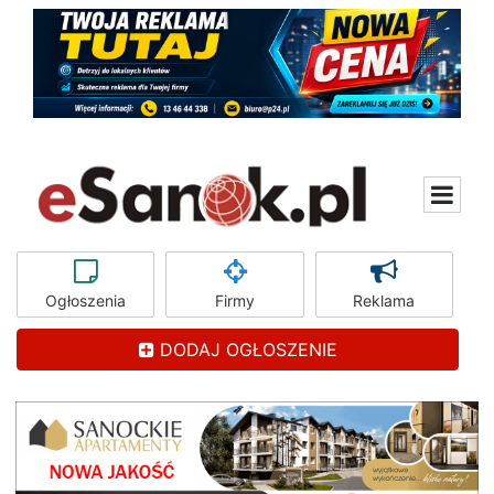
Ogłoszenia
Firmy
Reklama
DODAJ OGŁOSZENIE